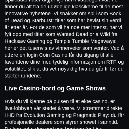
finner du alt fra de udødelige klassikerne til de mest
innovative nyhetene. Vi snakker om spill som Book
of Dead og Starburst: titler som har bevist sin verdi
år etter år. For de som vil ha noe mer intenst, har vi
fylt opp med titler som Wanted Dead or a Wild fra
Hacksaw Gaming og Temple Tumble Megaways:
her er det tusenvis av vinnerveier som venter. Ved å
utføre en login Coin Casino får du tilgang til alle
favorittene dine med tydelig informasjon om RTP og
volatilitet: slik at du vet nøyaktig hva du går til før du
starter rundene.
Live Casino-bord og Game Shows
Hvis du vil kjenne på pulsen til et ekte casino, er
live-lobbyen vår stedet å være. Vi strømmer direkte
i HD fra Evolution Gaming og Pragmatic Play: du får
profesjonelle dealere som styrer showet i sanntid.