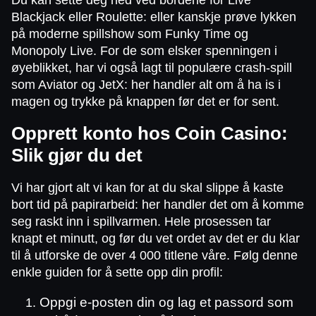
Du kan sette deg ned ved bordene for Live
Blackjack eller Roulette: eller kanskje prøve lykken
på moderne spillshow som Funky Time og
Monopoly Live. For de som elsker spenningen i
øyeblikket, har vi også lagt til populære crash-spill
som Aviator og JetX: her handler alt om å ha is i
magen og trykke på knappen før det er for sent.
Opprett konto hos Coin Casino:
Slik gjør du det
Vi har gjort alt vi kan for at du skal slippe å kaste
bort tid på papirarbeid: her handler det om å komme
seg raskt inn i spillvarmen. Hele prosessen tar
knapt et minutt, og før du vet ordet av det er du klar
til å utforske de over 4 000 titlene våre. Følg denne
enkle guiden for å sette opp din profil:
Oppgi e-posten din og lag et passord som