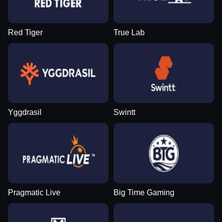
Red Tiger
True Lab
Yggdrasil
Swintt
Pragmatic Live
Big Time Gaming