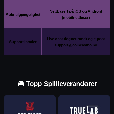
Nettbasert på iOS og Android
Mobiltilgjengelighet
(mobilnettleser)
Live chat døgnet rundt og e-post
Supportkanaler
support@coincasino.no
🎮 Topp Spillleverandører