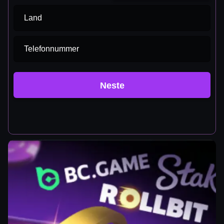
Land
Telefonnummer
Neste